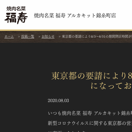
焼肉名菜 福寿 アルカキット錦糸町店
ホーム
>
投稿一覧
>
お知らせ
>
東京都の要請により8/3〜8/31の期間閉店時間が
東京都の要請により8
になってお
2020.08.03
いつも焼肉名菜 福寿 アルカキット錦
新型コロナウイルスに関する東京都の営